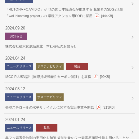
「RETONA FOAM BIO」が 花の国日本協議会が推進する 花業界のSDGs活動
「well-blooming project」の 環境アクション用POPに採用
[444KB]
2024.09.20
お知らせ
株式会社積水化成品東北 本社移転のお知らせ
2024.04.24
ニュースリリース
サステナビリティ
製品
ISCC PLUS認証（国際持続可能性カーボン認証）を取得
[99KB]
2024.03.12
ニュースリリース
サステナビリティ
発泡スチロールの水平リサイクルに関する実証事業を開始
[213KB]
2024.01.24
ニュースリリース
製品
非フッ素系分散剤の実用化を加速 規制対象のフッ素系界面活性剤を用いることな