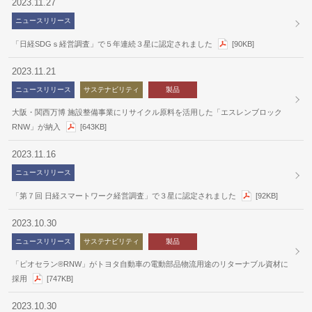
2023.11.27
ニュースリリース
「日経SDGｓ経営調査」で５年連続３星に認定されました
[90KB]
2023.11.21
ニュースリリース
サステナビリティ
製品
大阪・関西万博 施設整備事業にリサイクル原料を活用した「エスレンブロック
RNW」が納入
[643KB]
2023.11.16
ニュースリリース
「第７回 日経スマートワーク経営調査」で３星に認定されました
[92KB]
2023.10.30
ニュースリリース
サステナビリティ
製品
「ピオセラン®RNW」がトヨタ自動車の電動部品物流用途のリターナブル資材に
採用
[747KB]
2023.10.30