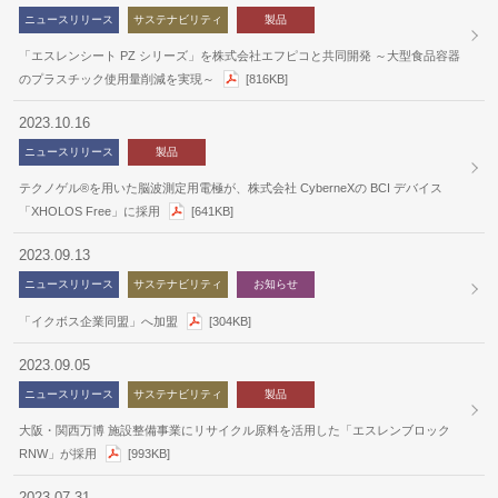
ニュースリリース
サステナビリティ
製品
「エスレンシート PZ シリーズ」を株式会社エフピコと共同開発 ～大型食品容器
のプラスチック使用量削減を実現～
[816KB]
2023.10.16
ニュースリリース
製品
テクノゲル®を用いた脳波測定用電極が、株式会社 CyberneXの BCI デバイス
「XHOLOS Free」に採用
[641KB]
2023.09.13
ニュースリリース
サステナビリティ
お知らせ
「イクボス企業同盟」へ加盟
[304KB]
2023.09.05
ニュースリリース
サステナビリティ
製品
大阪・関西万博 施設整備事業にリサイクル原料を活用した「エスレンブロック
RNW」が採用
[993KB]
2023.07.31