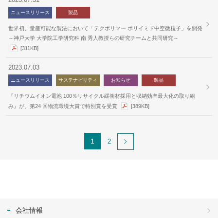
ニュースリリース
製品
世界初、量産可能な製法において「テクポリマー ポリイミド中空微粒子」を開発
～神戸大学 大学院工学研究科 南 秀人教授らの研究チームと共同研究～
[311KB]
2023.07.03
ニュースリリース
サステナビリティ
お知らせ
製品
『リチウムイオン電池 100％リサイクル緩衝材採用と収納効率最大化の取り組
み』が、第24 回物流環境大賞で特別賞を受賞
[389KB]
1
2
会社情報